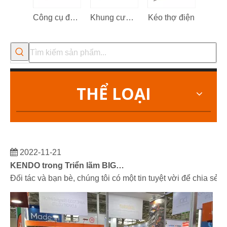
Công cụ đa chức năng 13 trong 1
Khung cưa sắt
Kéo thợ điện
Kéo đ
THỂ LOẠI
2022-11-21
KENDO trong Triển lãm BIG5 Dubai
Đối tác và bạn bè, chúng tôi có một tin tuyệt vời để chia