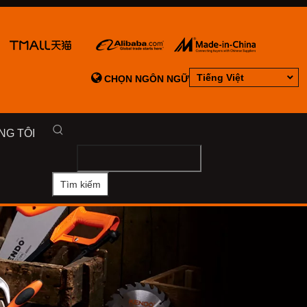

Tiếng Việt
CHỌN NGÔN NGỮ
NG TÔI
Tìm kiếm