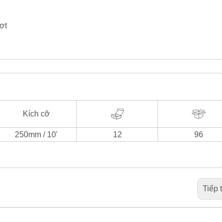
ợt
Kích cỡ
250mm / 10'
12
96
Tiếp 