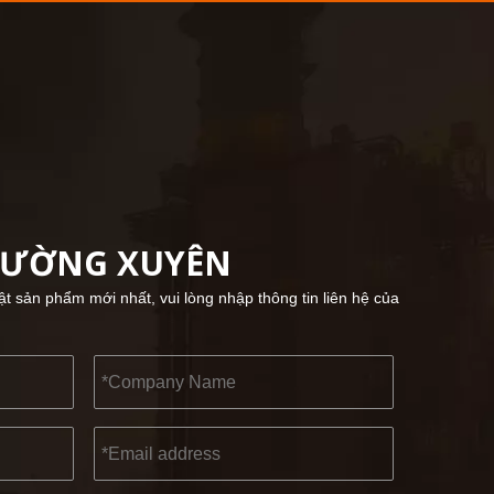
Hội chợ Cologne 2023, một địa điểm tuyệt vời để 
2022-11-21
HƯỜNG XUYÊN
KENDO trong Triển lãm BIG5 Dubai
Đối tác và bạn bè, chúng tôi có một tin tuyệt vời
hật sản phẩm mới nhất, vui lòng nhập thông tin liên hệ của