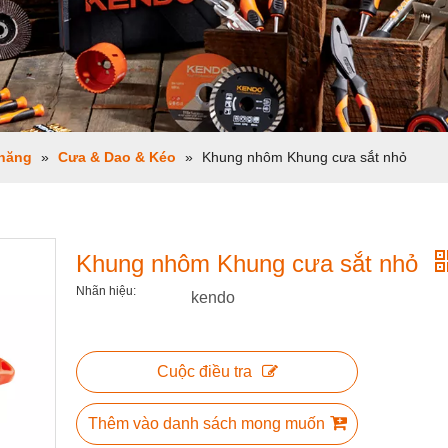
 năng
»
Cưa & Dao & Kéo
»
Khung nhôm Khung cưa sắt nhỏ
Khung nhôm Khung cưa sắt nhỏ
Nhãn hiệu:
kendo
Cuộc điều tra
Thêm vào danh sách mong muốn