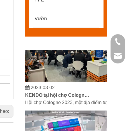
KENDO trong Triển lãm BIG5 Dubai
Đối tác và bạn bè, chúng tôi có một tin tuyệt vời
Vườn
+86 21 
kendo@
2023-03-02
KENDO tại hội chợ Cologne 2023
Hội chợ Cologne 2023, một địa điểm tuyệt vời để 
theo: