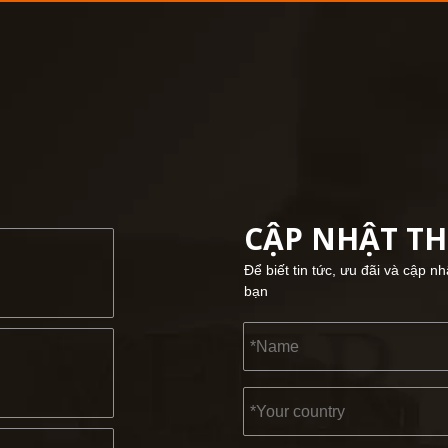
CẬP NHẬT T
Để biết tin tức, ưu đãi và cập n
bạn