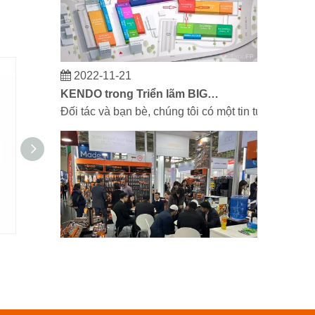
2022-11-21
KENDO trong Triển lãm BIG5 Dubai
Đối tác và bạn bè, chúng tôi có một tin tuyệt vời
Kéo đa năng
Máy cắt bu 
2023-03-02
KENDO tại hội chợ Cologne 2023