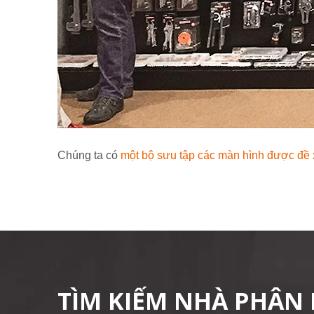
Chúng ta có
một bộ sưu tập các màn hình được đề 
TÌM KIẾM NHÀ PHÂN 