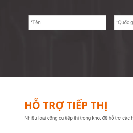
HỖ TRỢ TIẾP THỊ
Nhiều loại công cụ tiếp thị trong kho, để hỗ trợ các