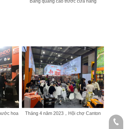
Bảng quảng cáo trước cửa hàng
nước hoa
Tháng 4 năm 2023，Hội chợ Canton
+86 21 