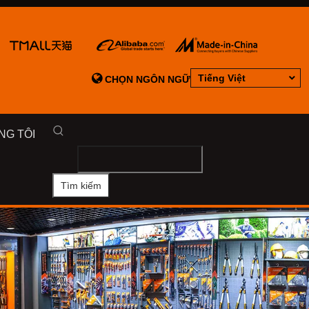

Tiếng Việt
CHỌN NGÔN NGỮ
NG TÔI
Tìm kiếm