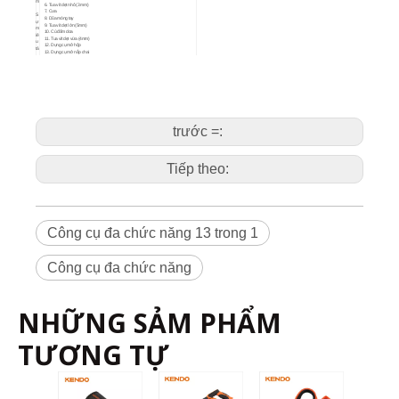
m
6. Tua vít dẹt nhỏ (3 mm)
7. Cưa
S
8. Dũa móng tay
ự
9. Tua vít dẹt lớn (5mm)
m
10. Cú đấm doa
iê
11. Tua vít dẹt vừa (4mm)
u
12. Dụng cụ mở hộp
tả
13. Dụng cụ mở nắp chai
B
iể
u
t
ư
ợ
n
g
s
ả
trước =:
n
p
h
ẩ
m
B
Tiếp theo:
a
o
bì
P
h
ư
Vỉ đôi
ơ
n
Công cụ đa chức năng 13 trong 1
g
p
h
á
p
Công cụ đa chức năng
C
hi
ti
Nghệ thuật số
Kích cỡ
ết
s
ả
n
NHỮNG SẢM PHẨM
p
30963
13 trong 1
12
48
h
ẩ
m
TƯƠNG TỰ