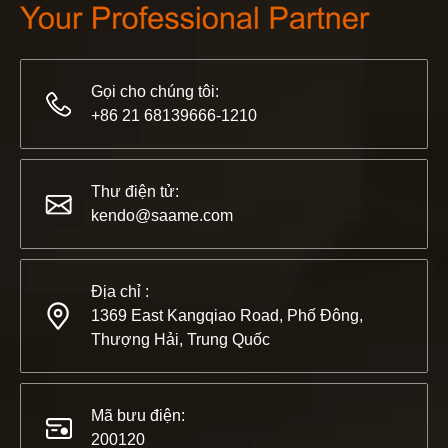
Gọi cho chúng tôi:
+86 21 68139666-1210
2022-11-21
KENDO trong Triển lãm BIG5 Dubai
Thư điện tử:
Đối tác và bạn bè, chúng tôi có một tin tuyệt vời để chia
kendo@saame.com
Địa chỉ :
1369 East Kangqiao Road, Phố Đông,
Thượng Hải, Trung Quốc
Mã bưu điện:
200120