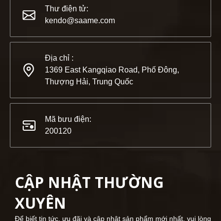
KENDO trong Triển lãm BIG5 Dubai
Thư điện tử:
Đối tác và bạn bè, chúng tôi có một tin tuyệt vời để chia
kendo@saame.com
Địa chỉ :
1369 East Kangqiao Road, Phố Đông,
Thượng Hải, Trung Quốc
Mã bưu điện:
200120
CẬP NHẬT THƯỜNG
2023-03-02
XUYÊN
KENDO tại hội chợ Cologne 2023
Hội chợ Cologne 2023, một địa điểm tuyệt vời để Kendo gặp
Để biết tin tức, ưu đãi và cập nhật sản phẩm mới nhất, vui lòng