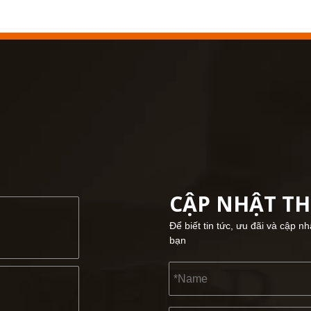
CẬP NHẬT T
Để biết tin tức, ưu đãi và cập n
bạn