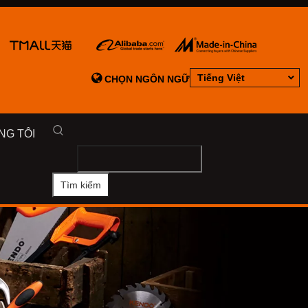

Tiếng Việt
CHỌN NGÔN NGỮ
NG TÔI
Tìm kiếm