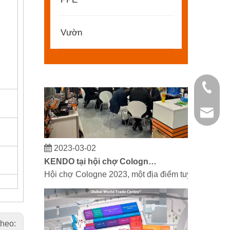
Đối tác và bạn bè, chúng tôi có một tin tuyệt vời
Vườn
+86 21 
kendo@
2023-03-02
KENDO tại hội chợ Cologne 2023
Hội chợ Cologne 2023, một địa điểm tuyệt vời để 
theo: