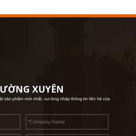
2022-11-21
KENDO trong Triển lãm BIG5 Dubai
Đối tác và bạn bè, chúng tôi có một tin tuyệt vời
HƯỜNG XUYÊN
hật sản phẩm mới nhất, vui lòng nhập thông tin liên hệ của