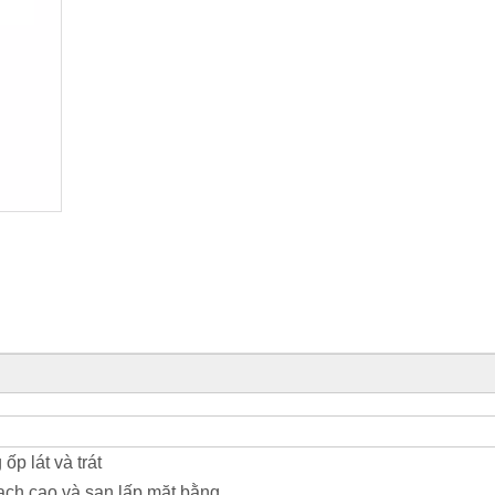
p lát và trát
ạch cao và san lấp mặt bằng