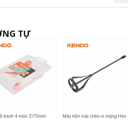
ƠNG TỰ
ộ tranh 4 món 3'/75mm
Máy 