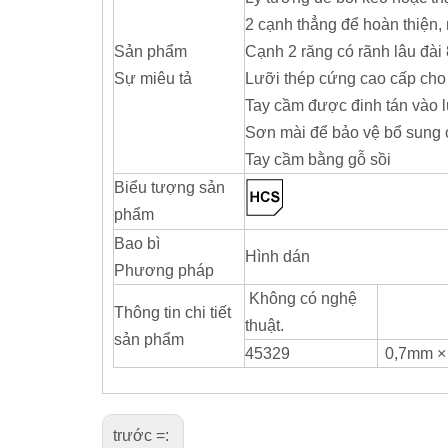
2 cạnh thẳng để hoàn thiện, 
Sản phẩm
Cạnh 2 răng có rãnh lâu đài
Sự miêu tả
Lưỡi thép cứng cao cấp cho 
Tay cầm được đinh tán vào l
Sơn mài để bảo vệ bổ sung 
Tay cầm bằng gỗ sồi
Biểu tượng sản
phẩm
Bao bì
Hình dán
Phương pháp
Không có nghệ
Thông tin chi tiết
thuật.
sản phẩm
45329
0,7mm ×
trước =: