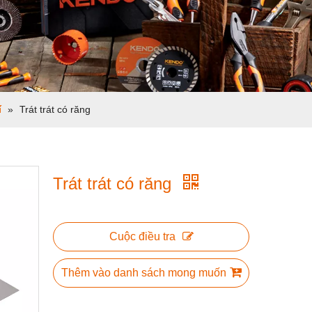
í
»
Trát trát có răng
Trát trát có răng
Cuộc điều tra
Thêm vào danh sách mong muốn