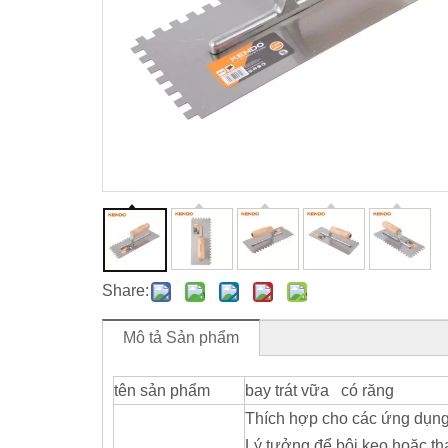
Share:
Mô tả Sản phẩm
tên sản phẩm
bay trát vữa có răng
Thích hợp cho các ứng dụng ố
Lý tưởng để bôi keo hoặc th