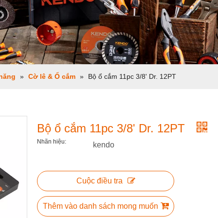
 năng
»
Cờ lê & Ổ cắm
»
Bộ ổ cắm 11pc 3/8' Dr. 12PT
Bộ ổ cắm 11pc 3/8' Dr. 12PT
Nhãn hiệu:
kendo
Cuộc điều tra
Thêm vào danh sách mong muốn