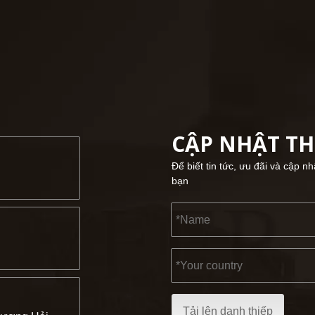
CẬP NHẬT T
Để biết tin tức, ưu đãi và cập n
bạn
Tải lên danh thiếp