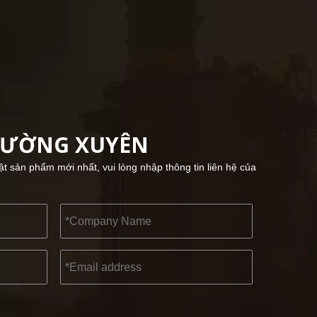
HƯỜNG XUYÊN
2022-11-21
KENDO trong Triển lãm BIG5 Dubai
hật sản phẩm mới nhất, vui lòng nhập thông tin liên hệ của
Đối tác và bạn bè, chúng tôi có một tin tuyệt vời