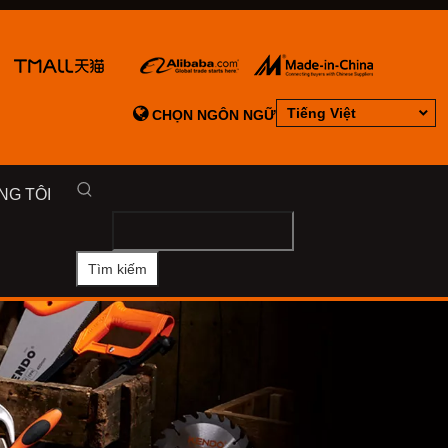

Tiếng Việt
CHỌN NGÔN NGỮ
NG TÔI
Tìm kiếm