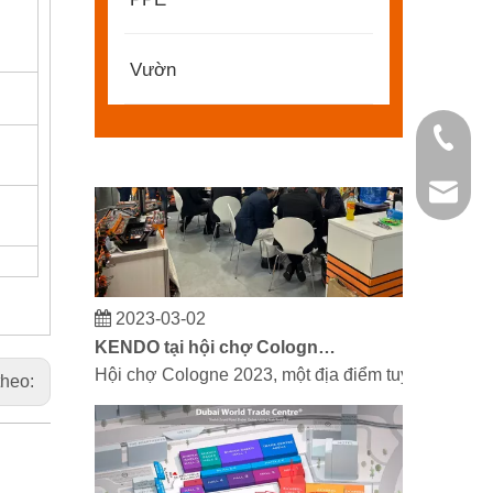
Đối tác và bạn bè, chúng tôi có một tin tuyệt vời
Vườn
+86 21 
kendo@
2023-03-02
KENDO tại hội chợ Cologne 2023
Hội chợ Cologne 2023, một địa điểm tuyệt vời để 
theo: