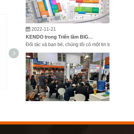
2022-11-21
KENDO trong Triển lãm BIG5 Dubai
Đối tác và bạn bè, chúng tôi có một tin tuyệt vời
Khớp nối nhanh kiểu Mỹ
Đầu cặp 
2023-03-02
KENDO tại hội chợ Cologne 2023
Hội chợ Cologne 2023, một địa điểm tuyệt vời để 